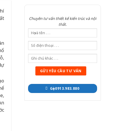
hí
ất
Chuyên tư vấn thiết kế kiến trúc và nội
thất.
án
hổ
ỗ,
dự
ạo
hể
Gọi 0913.983.880
e,
An
ớc