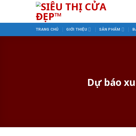
Skip
to
content
TRANG CHỦ
GIỚI THIỆU
SẢN PHẨM
B
Dự báo xu 