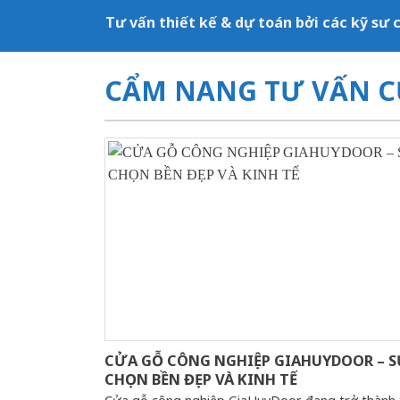
Tư vấn thiết kế & dự toán bởi các kỹ sư
CẨM NANG TƯ VẤN C
CỬA GỖ CÔNG NGHIỆP GIAHUYDOOR – S
CHỌN BỀN ĐẸP VÀ KINH TẾ