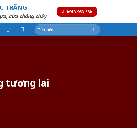
ÓC TRĂNG
0913.983.880
ựa, cửa chống cháy
Tìm
kiếm:
g tương lai