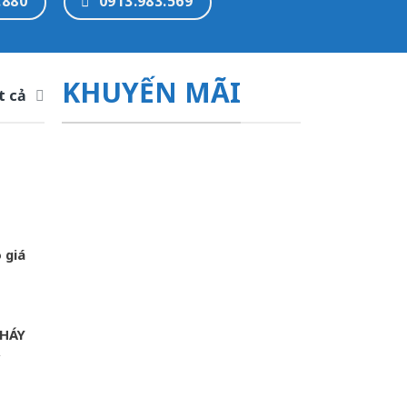
.880
0913.983.569
KHUYẾN MÃI
t cả
 giá
HÁY
,