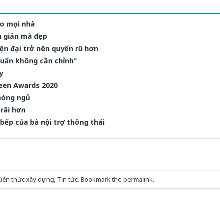
ho mọi nhà
ơn giản mà đẹp
ện đại trở nên quyến rũ hơn
huẩn không cần chỉnh”
y
ezeen Awards 2020
hòng ngủ
rãi hơn
bếp của bà nội trợ thông thái
Kiến thức xây dựng
,
Tin tức
. Bookmark the
permalink
.