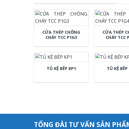
CỬA THÉP CHỐNG
CỬA THÉP 
CHÁY TCC P1G3
CHÁY TCC 
TỦ KỆ BẾP KP1
TỦ KỆ BẾP
TỔNG ĐÀI TƯ VẤN SẢN PHẨ