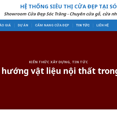
HỆ THỐNG SIÊU THỊ CỬA ĐẸP TẠI S
Showroom Cửa Đẹp Sóc Trăng - Chuyên cửa gỗ, cửa nh
ÁO GIÁ
DỰ ÁN
CẨM NANG CỬA ĐẸP
TIN TỨC
LIÊN HỆ
KIẾN THỨC XÂY DỰNG
,
TIN TỨC
hướng vật liệu nội thất tron