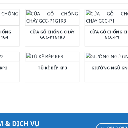
CHỐNG
CỬA GỖ CHỐNG CHÁY
CỬA GỖ CHỐNG C
P1G4
GCC-P1G1R3
GCC-P1
 KP2
TỦ KỆ BẾP KP3
GIƯỜNG NGỦ GN
M & DỊCH VỤ