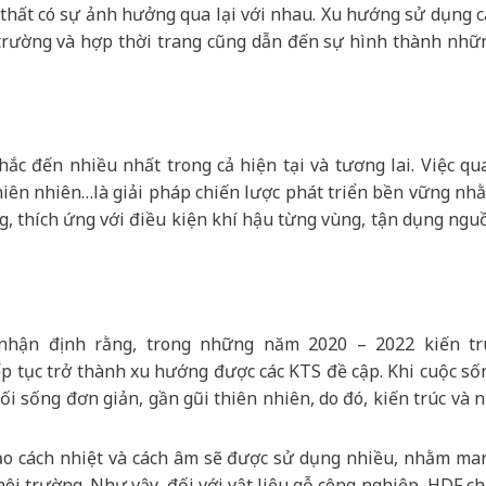
i thất có sự ảnh hưởng qua lại với nhau. Xu hướng sử dụng c
i trường và hợp thời trang cũng dẫn đến sự hình thành nhữ
nhắc đến nhiều nhất trong cả hiện tại và tương lai. Việc qu
thiên nhiên…là giải pháp chiến lược phát triển bền vững nh
ng, thích ứng với điều kiện khí hậu từng vùng, tận dụng ngu
hận định rằng, trong những năm 2020 – 2022 kiến tr
iếp tục trở thành xu hướng được các KTS đề cập. Khi cuộc số
lối sống đơn giản, gần gũi thiên nhiên, do đó, kiến trúc và n
bảo cách nhiệt và cách âm sẽ được sử dụng nhiều, nhằm ma
môi trường. Như vậy, đối với vật liệu gỗ công nghiệp, HDF ch