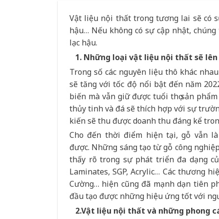
Vật liệu nội thất trong tương lai sẽ có 
hậu… Nếu không có sự cập nhật, chúng ta
lạc hậu.
1. Những loại vật liệu nội thất sẽ lên
Trong số các nguyên liệu thô khác nhau
sẽ tăng với tốc độ nổi bật đến năm 202
biến mà vẫn giữ được tuổi thọ sản phẩm 
thủy tinh và đá
sẽ thích hợp với sự
trường
kiến ​​sẽ thu được doanh thu đáng kể tro
Cho đến thời điểm hiện tại, gỗ vẫn l
được.
Những
sáng tạo từ gỗ công nghiệ
thấy rõ trong sự phát triển đa dạng c
Laminates, SGP, Acrylic… Các thương hi
Cường… hiện cũng đã mạnh dạn tiên pho
đầu tạo được những hiệu ứng tốt với ngư
2.Vật liệu nội thất và những phong c