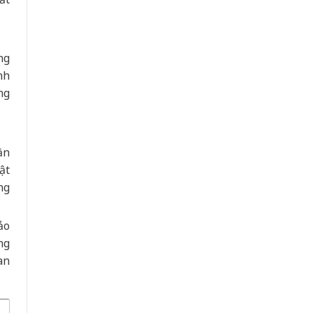
ng
nh
ng
ần
ật
ng
ảo
ng
an