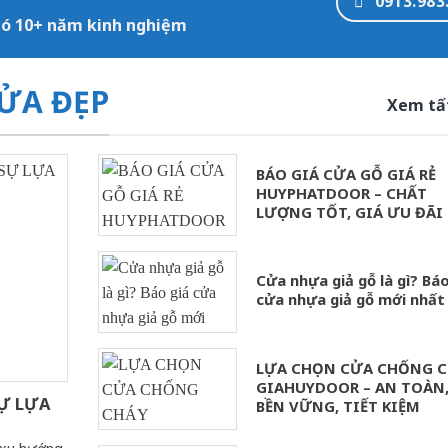
0913.983
 có 10+ năm kinh nghiệm
ỬA ĐẸP
Xem tấ
BÁO GIÁ CỬA GỖ GIÁ RẺ
HUYPHATDOOR – CHẤT
LƯỢNG TỐT, GIÁ ƯU ĐÃI
Cửa nhựa giả gỗ là gì? Báo
cửa nhựa giả gỗ mới nhất
LỰA CHỌN CỬA CHỐNG C
GIAHUYDOOR – AN TOÀN
Ự LỰA
BỀN VỮNG, TIẾT KIỆM