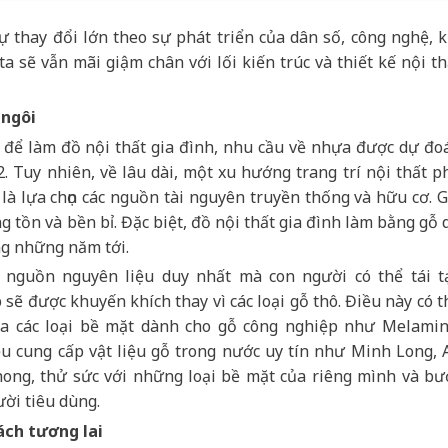
sự thay đổi lớn theo sự phát triển của dân số, công nghệ, k
 sẽ vẫn mãi giậm chân với lối kiến trúc và thiết kế nội th
 ngôi
 để làm đồ nội thất gia đình, nhu cầu về nhựa được dự đo
2.
Tuy nhiên, về lâu dài,
một xu hướng trang trí nội thất p
là lựa chọn các nguồn tài nguyên truyền thống và hữu cơ. G
 tồn và bền bỉ. Đặc biệt, đồ nội thất gia đình làm bằng gỗ 
ng những năm tới.
à nguồn nguyên liệu duy nhất mà con người có thể tái t
p
sẽ
được khuyến khích
thay vì các loại gỗ thô
.
Điều này có t
ủa các loại bề mặt dành cho gỗ công nghiệp như Melamin
ệu cung cấp vật liệu gỗ trong nước uy tín như Minh Long, 
ng, thử sức với những loại bề mặt của riêng mình và bư
ời tiêu dùng.
ách tương lai