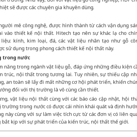
hiệt sẽ được các chuyên gia khuyên dùng.
o người mê công nghệ, được hình thành từ cách vận dụng sá
đại vào thiết kế nội thất. Hitech tạo nên sự khác lạ cho chí
liệu: kính, kim loại, đá, các vật liệu nhân tạo như gỗ cô
c sử dụng trong phong cách thiết kế nội thất này.
g trong nước
m năng trong ngành vật liệu gỗ, đáp ứng những điều kiện c
 trúc, nội thất trong tương lai. Tuy nhiên, sự thiếu cập nh
ng, an toàn sẽ lấy đi mất những cơ hội phát triển, khiến chú
ướng đối với thị trường là vô cùng cần thiết.
, vật liệu nội thất cùng với các báo cáo cập nhật, hội th
ị trường trong nước có được cái nhìn khái quát và định hướ
g này cùng với sự làm việc tích cực từ các đơn vị có liên qu
t kịp với sự phát triển của kiến trúc, nội thất thế giới.