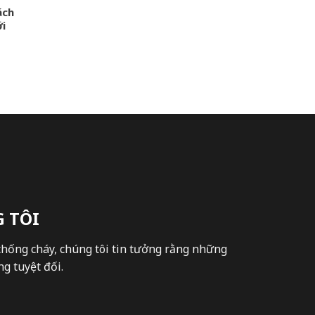
ách
ới
 TÔI
chống cháy, chúng tôi tin tưởng rằng những
g tuyệt đối.