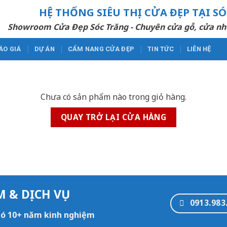
HỆ THỐNG SIÊU THỊ CỬA ĐẸP TẠI S
Showroom Cửa Đẹp Sóc Trăng - Chuyên cửa gỗ, cửa nh
ÁO GIÁ
DỰ ÁN
CẨM NANG CỬA ĐẸP
TIN TỨC
LIÊN HỆ
Chưa có sản phẩm nào trong giỏ hàng.
QUAY TRỞ LẠI CỬA HÀNG
M & DỊCH VỤ
0913.983
 có 10+ năm kinh nghiệm