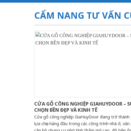
CẨM NANG TƯ VẤN C
CỬA GỖ CÔNG NGHIỆP GIAHUYDOOR – S
CHỌN BỀN ĐẸP VÀ KINH TẾ
Cửa gỗ công nghiệp GiaHuyDoor đang trở thành
lựa chọn hàng đầu trong các công trình nhà ở, văn
căn hộ chung cư nhờ tính thẩm mỹ cao, độ bền ổn