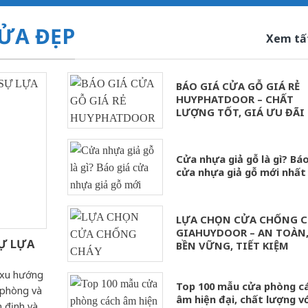
ỬA ĐẸP
Xem tấ
BÁO GIÁ CỬA GỖ GIÁ RẺ
HUYPHATDOOR – CHẤT
LƯỢNG TỐT, GIÁ ƯU ĐÃI
Cửa nhựa giả gỗ là gì? Báo
cửa nhựa giả gỗ mới nhất
LỰA CHỌN CỬA CHỐNG C
GIAHUYDOOR – AN TOÀN
Ự LỰA
BỀN VỮNG, TIẾT KIỆM
 xu hướng
Top 100 mẫu cửa phòng c
 phòng và
âm hiện đại, chất lượng v
 định và