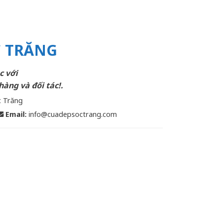
C TRĂNG
c với
hàng và đối tác!.
c Trăng
Email
:
info@cuadepsoctrang.com