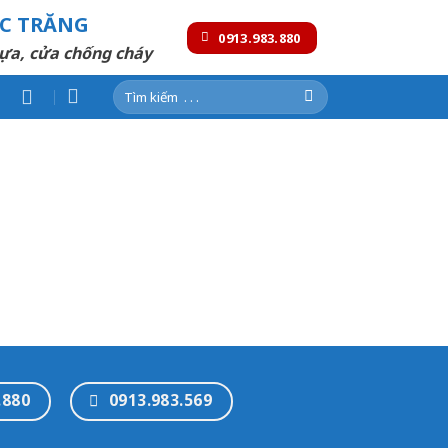
ÓC TRĂNG
0913.983.880
ựa, cửa chống cháy
Tìm
kiếm:
.880
0913.983.569