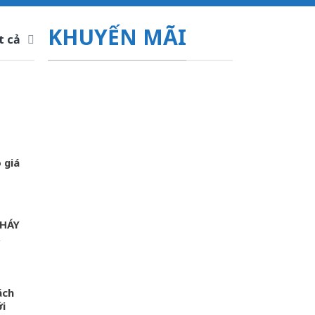
KHUYẾN MÃI
t cả
 giá
HÁY
,
ách
ới