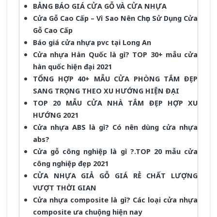
BẢNG BÁO GIÁ CỬA GỖ VÀ CỬA NHỰA
Cửa Gỗ Cao Cấp – Vì Sao Nên Chọn Sử Dụng Cửa
Gỗ Cao Cấp
Báo giá cửa nhựa pvc tại Long An
Cửa nhựa Hàn Quốc là gì? TOP 30+ mẫu cửa
hàn quốc hiện đại 2021
TỔNG HỢP 40+ MẪU CỬA PHÒNG TẮM ĐẸP
SANG TRỌNG THEO XU HƯỚNG HIỆN ĐẠI
TOP 20 MẪU CỬA NHÀ TẮM ĐẸP HỢP XU
HƯỚNG 2021
Cửa nhựa ABS là gì? Có nên dùng cửa nhựa
abs?
Cửa gỗ công nghiệp là gì ?.TOP 20 mẫu cửa
công nghiệp đẹp 2021
CỬA NHỰA GIẢ GỖ GIÁ RẺ CHẤT LƯỢNG
VƯỢT THỜI GIAN
Cửa nhựa composite là gì? Các loại cửa nhựa
composite ưa chuộng hiện nay