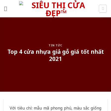
Skip
to
content
TIN TỨC
Top 4 cửa nhựa giả gỗ giá tốt nhất
2021
Với tiêu chí: mẫu mã phong phú, màu sắc giống