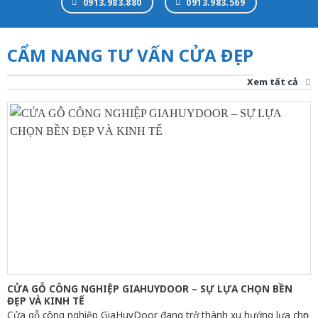
0913.983.880
0913.983.569
CẨM NANG TƯ VẤN CỬA ĐẸP
Xem tất cả
CỬA GỖ CÔNG NGHIỆP GIAHUYDOOR – SỰ LỰA CHỌN BỀN
ĐẸP VÀ KINH TẾ
Cửa gỗ công nghiệp GiaHuyDoor đang trở thành xu hướng lựa chọn