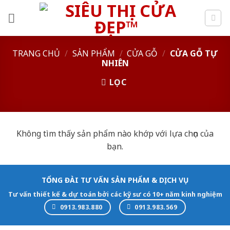
Skip
to
content
TRANG CHỦ
/
SẢN PHẨM
/
CỬA GỖ
/
CỬA GỖ TỰ
NHIÊN
LỌC
Không tìm thấy sản phẩm nào khớp với lựa chọn của
bạn.
TỔNG ĐÀI TƯ VẤN SẢN PHẨM & DỊCH VỤ
Tư vấn thiết kế & dự toán bởi các kỹ sư có 10+ năm kinh nghiệm
0913.983.880
0913.983.569