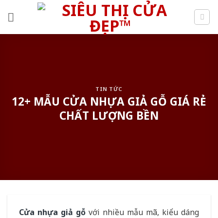
Skip
to
content
TIN TỨC
12+ MẪU CỬA NHỰA GIẢ GỖ GIÁ RẺ
CHẤT LƯỢNG BỀN
Cửa nhựa giả gỗ
với nhiều mẫu mã, kiểu dáng