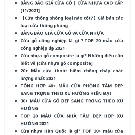
BẢNG BÁO GIÁ CỬA GỖ | CỬA NHỰA CAO CẤP
[11/2021]
【Cửa thông phòng loại nào tốt?】Giá bán các
loại cửa thông phòng
BẢNG BÁO GIÁ CỬA GỖ VÀ CỬA NHỰA
Cửa gỗ công nghiệp là gì ?.TOP 20 mẫu cửa
công nghiệp đẹp 2021
Cửa nhựa gỗ composite là gì? Những điều cần
biết về [cửa nhựa gỗ composite]
20+ Mẫu cửa thoát hiểm chống cháy chất
lượng nhất 2021
TỔNG HỢP 40+ MẪU CỬA PHÒNG TẮM ĐẸP
SANG TRỌNG THEO XU HƯỚNG HIỆN ĐẠI
30+ MẪU CỬA GỖ ĐẸP SANG TRỌNG THEO XU
HƯỚNG
TOP 20 MẪU CỬA NHÀ TẮM ĐẸP HỢP XU
HƯỚNG 2021
Cửa nhựa Hàn Quốc là gì? TOP 30+ mẫu cửa